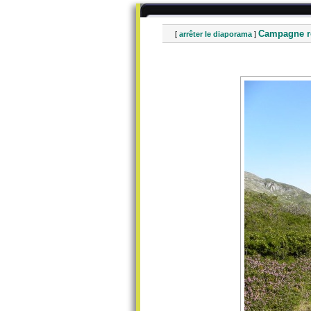
Campagne re
[
arrêter le diaporama
]