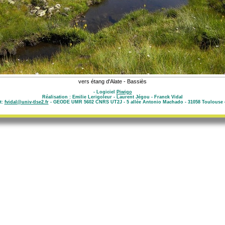
vers étang d'Alate - Bassiès
- Logiciel
Piwigo
Réalisation : Emilie Lerigoleur - Laurent Jégou - Franck Vidal
t:
fvidal@univ-tlse2.fr
- GEODE UMR 5602 CNRS UT2J - 5 allée Antonio Machado - 31058 Toulouse 