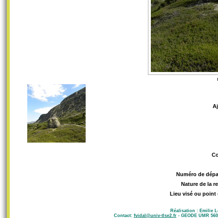
A
C
Numéro de dépa
Nature de la r
Lieu visé ou point
Réalisation : Emilie 
Contact:
fvidal@univ-tlse2.fr
- GEODE UMR 5602 