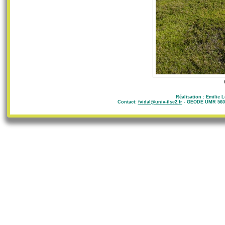
Réalisation : Emilie 
Contact:
fvidal@univ-tlse2.fr
- GEODE UMR 5602 