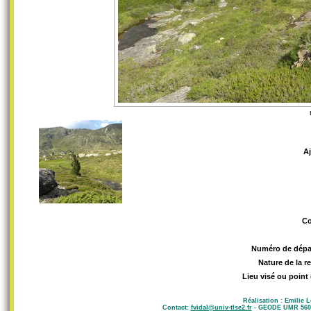
A
C
Numéro de dépa
Nature de la r
Lieu visé ou point
Réalisation : Emilie 
Contact:
fvidal@univ-tlse2.fr
- GEODE UMR 5602 