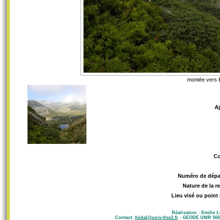
montée vers 
A
C
Numéro de dépa
Nature de la r
Lieu visé ou point
Réalisation : Emilie 
Contact:
fvidal@univ-tlse2.fr
- GEODE UMR 5602 