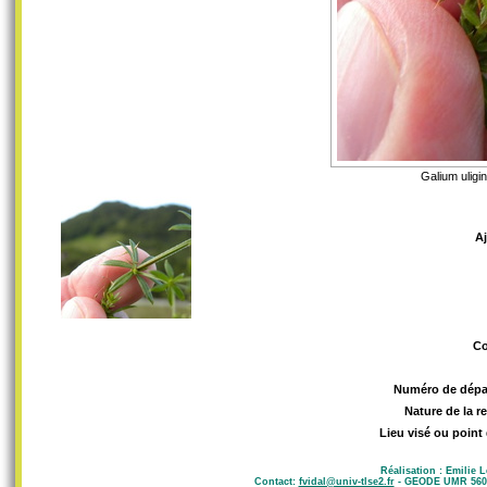
Galium ulig
A
C
Numéro de dépa
Nature de la r
Lieu visé ou point
Réalisation : Emilie 
Contact:
fvidal@univ-tlse2.fr
- GEODE UMR 5602 