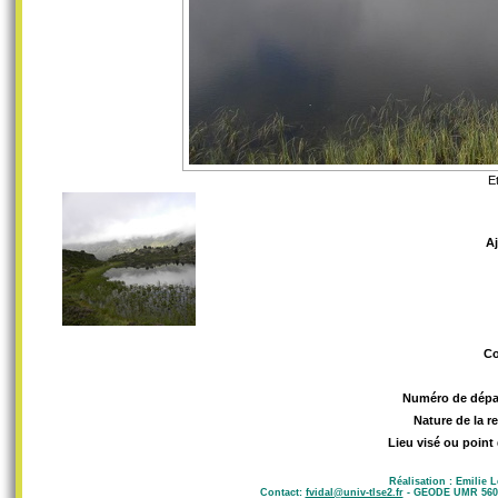
E
A
C
Numéro de dépa
Nature de la r
Lieu visé ou point
Réalisation : Emilie 
Contact:
fvidal@univ-tlse2.fr
- GEODE UMR 5602 