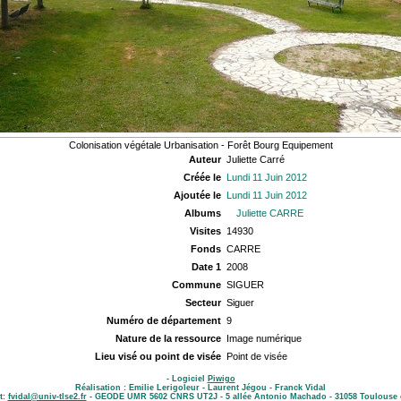
Colonisation végétale Urbanisation - Forêt Bourg Equipement
Auteur
Juliette Carré
Créée le
Lundi 11 Juin 2012
Ajoutée le
Lundi 11 Juin 2012
Albums
Juliette CARRE
Visites
14930
Fonds
CARRE
Date 1
2008
Commune
SIGUER
Secteur
Siguer
Numéro de département
9
Nature de la ressource
Image numérique
Lieu visé ou point de visée
Point de visée
- Logiciel
Piwigo
Réalisation : Emilie Lerigoleur - Laurent Jégou - Franck Vidal
t:
fvidal@univ-tlse2.fr
- GEODE UMR 5602 CNRS UT2J - 5 allée Antonio Machado - 31058 Toulouse 