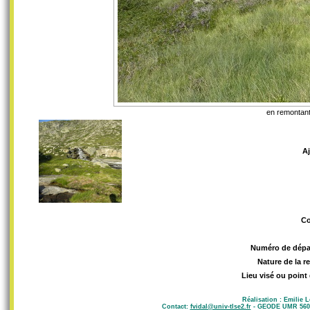
en remontant 
A
C
Numéro de dépa
Nature de la r
Lieu visé ou point
Réalisation : Emilie 
Contact:
fvidal@univ-tlse2.fr
- GEODE UMR 5602 