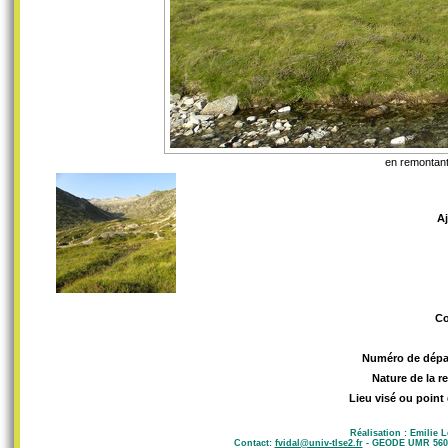
en remontant 
A
C
Numéro de dépa
Nature de la r
Lieu visé ou point
Réalisation : Emilie 
Contact:
fvidal@univ-tlse2.fr
- GEODE UMR 5602 