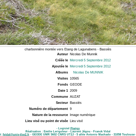
charbonnière montée vers Etang de Lagunabens - Bassiès
Auteur
Nicolas De Munnik
Créée le
Mercredi 5 Septembre 2012
Ajoutée le
Mercredi 5 Septembre 2012
Albums
Nicolas De MUNNIK
Visites
10565
Fonds
GEODE
Date 1
2009
Commune
AUZAT
Secteur
Bassiès
Numéro de département
9
Nature de la ressource
Image numérique
Lieu visé ou point de visée
Lieu visé
- Logiciel
Piwigo
Réalisation : Emilie Lerigoleur - Laurent Jégou - Franck Vidal
t:
fvidal@univ-tlse2.fr
- GEODE UMR 5602 CNRS UT2J - 5 allée Antonio Machado - 31058 Toulouse 