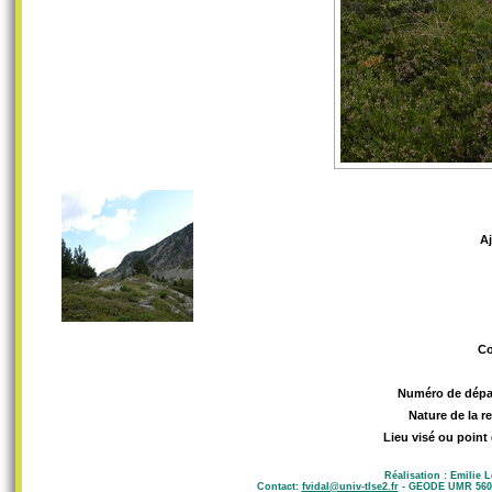
A
C
Numéro de dépa
Nature de la r
Lieu visé ou point
Réalisation : Emilie 
Contact:
fvidal@univ-tlse2.fr
- GEODE UMR 5602 