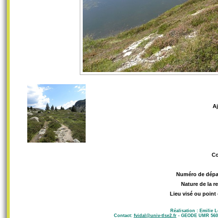
A
C
Numéro de dépa
Nature de la r
Lieu visé ou point
Réalisation : Emilie 
Contact:
fvidal@univ-tlse2.fr
- GEODE UMR 5602 