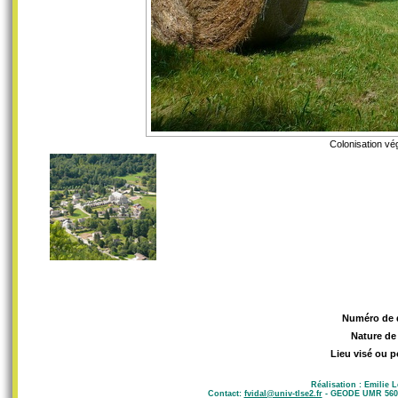
Colonisation vég
Numéro de 
Nature de
Lieu visé ou p
Réalisation : Emilie 
Contact:
fvidal@univ-tlse2.fr
- GEODE UMR 5602 