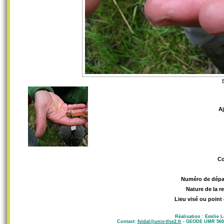
A
C
Numéro de dépa
Nature de la r
Lieu visé ou point
Réalisation : Emilie 
Contact:
fvidal@univ-tlse2.fr
- GEODE UMR 5602 