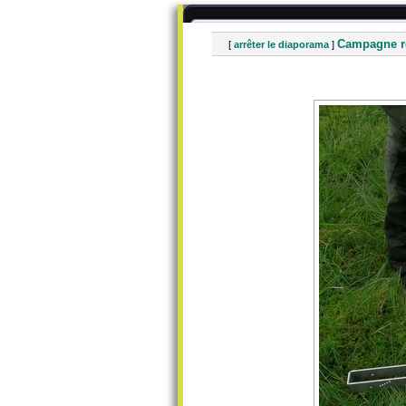
Campagne re
[
arrêter le diaporama
]