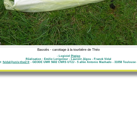
Bassiès - carottage à la tourbière de Théo
- Logiciel
Piwigo
Réalisation : Emilie Lerigoleur - Laurent Jégou - Franck Vidal
t:
fvidal@univ-tlse2.fr
- GEODE UMR 5602 CNRS UT2J - 5 allée Antonio Machado - 31058 Toulouse 