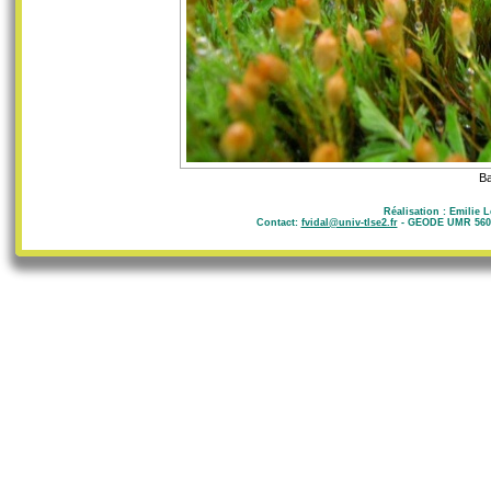
Ba
Réalisation : Emilie 
Contact:
fvidal@univ-tlse2.fr
- GEODE UMR 5602 