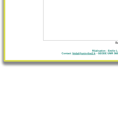
B
Réalisation : Emilie 
Contact:
fvidal@univ-tlse2.fr
- GEODE UMR 5602 