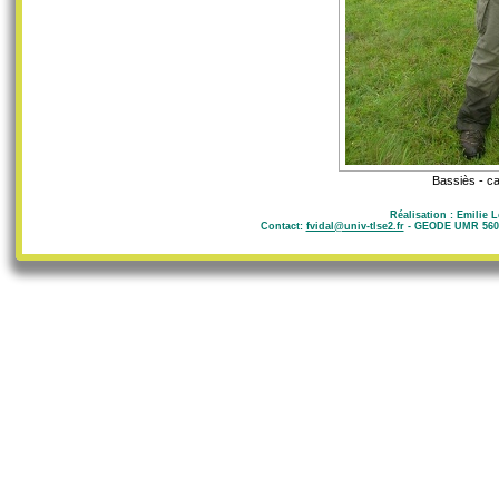
Bassiès - ca
Réalisation : Emilie 
Contact:
fvidal@univ-tlse2.fr
- GEODE UMR 5602 