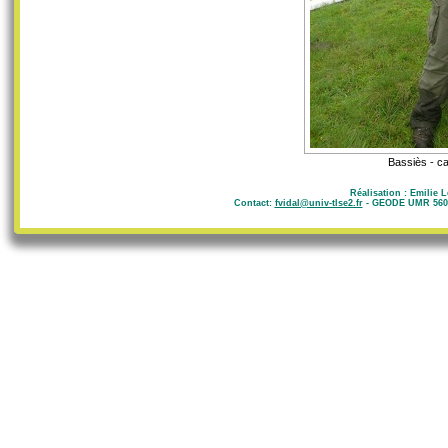
Bassiès - ca
Réalisation : Emilie 
Contact:
fvidal@univ-tlse2.fr
- GEODE UMR 5602 