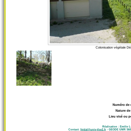
Colonisation végétale Dép
Numéro de 
Nature de
Lieu visé ou p
Réalisation : Emilie 
Contact:
fvidal@univ-tlse2.fr
- GEODE UMR 5602 