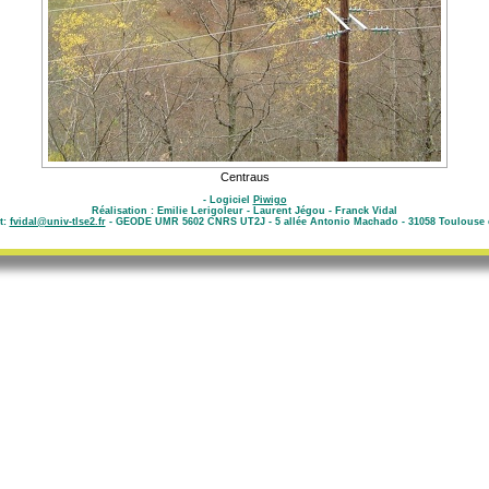
Centraus
- Logiciel
Piwigo
Réalisation : Emilie Lerigoleur - Laurent Jégou - Franck Vidal
t:
fvidal@univ-tlse2.fr
- GEODE UMR 5602 CNRS UT2J - 5 allée Antonio Machado - 31058 Toulouse 