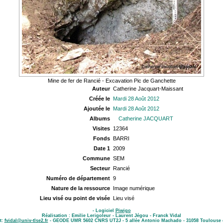
Mine de fer de Rancié - Excavation Pic de Ganchette
Auteur
Catherine Jacquart-Maissant
Créée le
Mardi 28 Août 2012
Ajoutée le
Mardi 28 Août 2012
Albums
Catherine JACQUART
Visites
12364
Fonds
BARRI
Date 1
2009
Commune
SEM
Secteur
Rancié
Numéro de département
9
Nature de la ressource
Image numérique
Lieu visé ou point de visée
Lieu visé
- Logiciel
Piwigo
Réalisation : Emilie Lerigoleur - Laurent Jégou - Franck Vidal
t:
fvidal@univ-tlse2.fr
- GEODE UMR 5602 CNRS UT2J - 5 allée Antonio Machado - 31058 Toulouse 