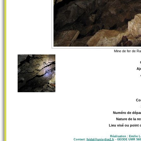
Mine de fer de Ra
Aj
C
Numéro de dépa
Nature de la r
Lieu visé ou point 
Réalisation : Emilie 
Contact:
fvidal@univ-tlse2.fr
- GEODE UMR 5602 