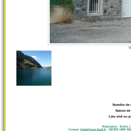
U
Numéro de 
Nature de
Lieu visé ou p
Réalisation : Emilie 
Contact:
fvidal@univ-tlse2.fr
- GEODE UMR 5602 