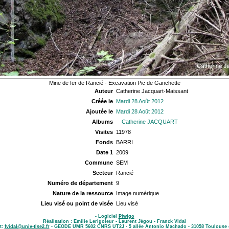
Mine de fer de Rancié - Excavation Pic de Ganchette
Auteur
Catherine Jacquart-Maissant
Créée le
Mardi 28 Août 2012
Ajoutée le
Mardi 28 Août 2012
Albums
Catherine JACQUART
Visites
11978
Fonds
BARRI
Date 1
2009
Commune
SEM
Secteur
Rancié
Numéro de département
9
Nature de la ressource
Image numérique
Lieu visé ou point de visée
Lieu visé
- Logiciel
Piwigo
Réalisation : Emilie Lerigoleur - Laurent Jégou - Franck Vidal
t:
fvidal@univ-tlse2.fr
- GEODE UMR 5602 CNRS UT2J - 5 allée Antonio Machado - 31058 Toulouse 