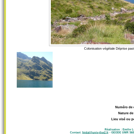
Colonisation végétale Déprise past
Numéro de 
Nature de
Lieu visé ou p
Réalisation : Emilie 
Contact:
fvidal@univ-tlse2.fr
- GEODE UMR 5602 