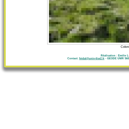
Coloni
Réalisation : Emilie 
Contact:
fvidal@univ-tlse2.fr
- GEODE UMR 5602 