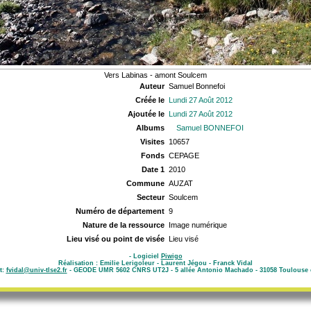
Vers Labinas - amont Soulcem
Auteur
Samuel Bonnefoi
Créée le
Lundi 27 Août 2012
Ajoutée le
Lundi 27 Août 2012
Albums
Samuel BONNEFOI
Visites
10657
Fonds
CEPAGE
Date 1
2010
Commune
AUZAT
Secteur
Soulcem
Numéro de département
9
Nature de la ressource
Image numérique
Lieu visé ou point de visée
Lieu visé
- Logiciel
Piwigo
Réalisation : Emilie Lerigoleur - Laurent Jégou - Franck Vidal
t:
fvidal@univ-tlse2.fr
- GEODE UMR 5602 CNRS UT2J - 5 allée Antonio Machado - 31058 Toulouse 