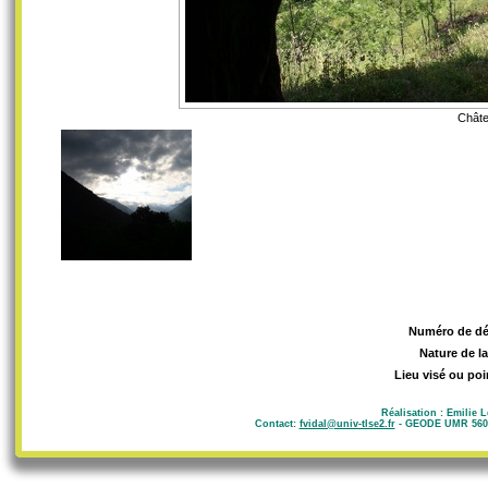
Châte
Numéro de d
Nature de l
Lieu visé ou poi
Réalisation : Emilie 
Contact:
fvidal@univ-tlse2.fr
- GEODE UMR 5602 