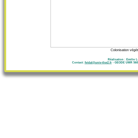
Colonisation végét
Réalisation : Emilie 
Contact:
fvidal@univ-tlse2.fr
- GEODE UMR 5602 