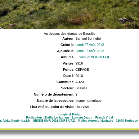
Au dessus des étangs de Bassiès
Auteur
Samuel Bonnefoi
Créée le
Lundi 27 Août 2012
Ajoutée le
Lundi 27 Août 2012
Albums
Samuel BONNEFOI
Visites
9916
Fonds
CEPAGE
Date 1
2010
Commune
AUZAT
Secteur
Bassiès
Numéro de département
9
Nature de la ressource
Image numérique
Lieu visé ou point de visée
Lieu visé
- Logiciel
Piwigo
Réalisation : Emilie Lerigoleur - Laurent Jégou - Franck Vidal
t:
fvidal@univ-tlse2.fr
- GEODE UMR 5602 CNRS UT2J - 5 allée Antonio Machado - 31058 Toulouse 