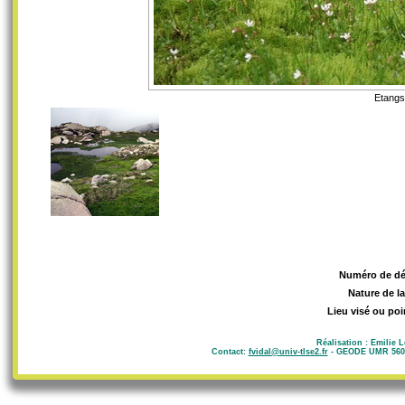
Etangs
Numéro de d
Nature de l
Lieu visé ou poi
Réalisation : Emilie 
Contact:
fvidal@univ-tlse2.fr
- GEODE UMR 5602 