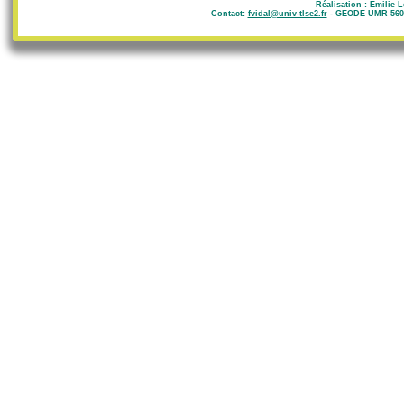
Réalisation : Emilie 
Contact:
fvidal@univ-tlse2.fr
- GEODE UMR 5602 