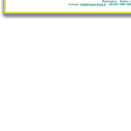
Réalisation : Emilie 
Contact:
fvidal@univ-tlse2.fr
- GEODE UMR 5602 