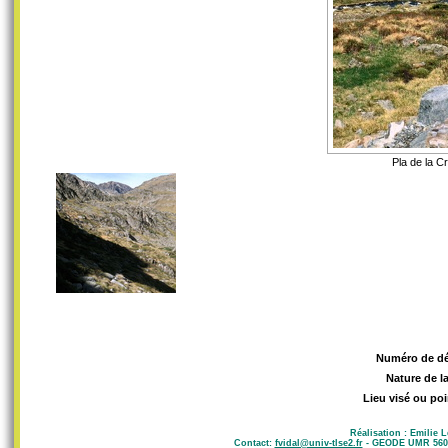
Pla de la C
Numéro de d
Nature de l
Lieu visé ou poi
Réalisation : Emilie 
Contact:
fvidal@univ-tlse2.fr
- GEODE UMR 5602 