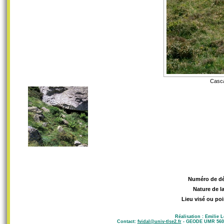
Casca
Numéro de d
Nature de l
Lieu visé ou poi
Réalisation : Emilie 
Contact:
fvidal@univ-tlse2.fr
- GEODE UMR 5602 