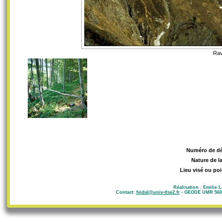
Rav
Numéro de d
Nature de l
Lieu visé ou poi
Réalisation : Emilie 
Contact:
fvidal@univ-tlse2.fr
- GEODE UMR 5602 