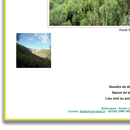
Route fo
Numéro de d
Nature de l
Lieu visé ou poi
Réalisation : Emilie 
Contact:
fvidal@univ-tlse2.fr
- GEODE UMR 5602 