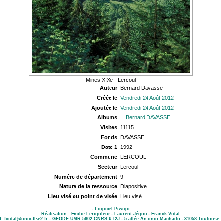
Mines XIXe - Lercoul
Auteur
Bernard Davasse
Créée le
Vendredi 24 Août 2012
Ajoutée le
Vendredi 24 Août 2012
Albums
Bernard DAVASSE
Visites
11115
Fonds
DAVASSE
Date 1
1992
Commune
LERCOUL
Secteur
Lercoul
Numéro de département
9
Nature de la ressource
Diapositive
Lieu visé ou point de visée
Lieu visé
- Logiciel
Piwigo
Réalisation : Emilie Lerigoleur - Laurent Jégou - Franck Vidal
t:
fvidal@univ-tlse2.fr
- GEODE UMR 5602 CNRS UT2J - 5 allée Antonio Machado - 31058 Toulouse 