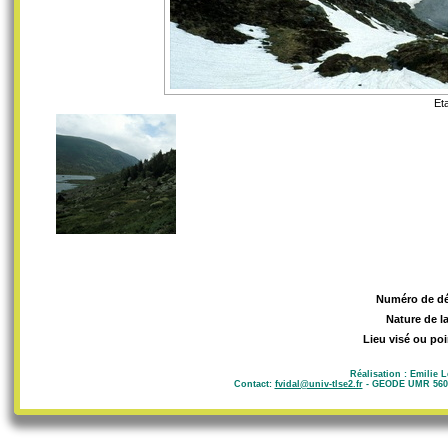
Et
Numéro de d
Nature de l
Lieu visé ou poi
Réalisation : Emilie 
Contact:
fvidal@univ-tlse2.fr
- GEODE UMR 5602 