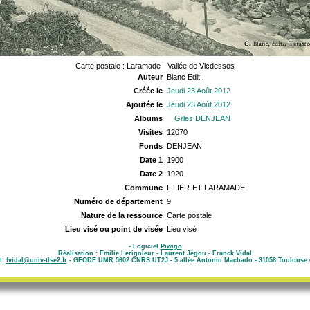
Carte postale : Laramade - Vallée de Vicdessos
Auteur
Blanc Edit.
Créée le
Jeudi 23 Août 2012
Ajoutée le
Jeudi 23 Août 2012
Albums
Gilles DENJEAN
Visites
12070
Fonds
DENJEAN
Date 1
1900
Date 2
1920
Commune
ILLIER-ET-LARAMADE
Numéro de département
9
Nature de la ressource
Carte postale
Lieu visé ou point de visée
Lieu visé
- Logiciel
Piwigo
Réalisation : Emilie Lerigoleur - Laurent Jégou - Franck Vidal
t:
fvidal@univ-tlse2.fr
- GEODE UMR 5602 CNRS UT2J - 5 allée Antonio Machado - 31058 Toulouse 