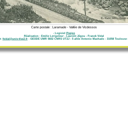
Carte postale : Laramade - Vallée de Vicdessos
- Logiciel
Piwigo
Réalisation : Emilie Lerigoleur - Laurent Jégou - Franck Vidal
t:
fvidal@univ-tlse2.fr
- GEODE UMR 5602 CNRS UT2J - 5 allée Antonio Machado - 31058 Toulouse 