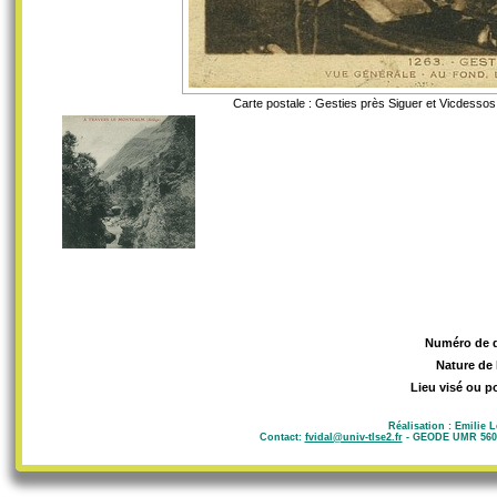
Carte postale : Gesties près Siguer et Vicdessos
Numéro de 
Nature de 
Lieu visé ou p
Réalisation : Emilie 
Contact:
fvidal@univ-tlse2.fr
- GEODE UMR 5602 