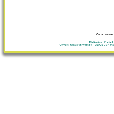
Carte postale 
Réalisation : Emilie 
Contact:
fvidal@univ-tlse2.fr
- GEODE UMR 5602 