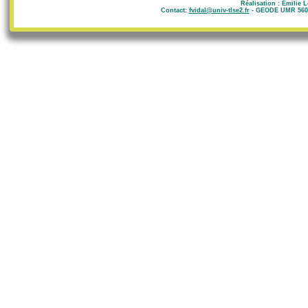
Réalisation : Emilie 
Contact:
fvidal@univ-tlse2.fr
- GEODE UMR 5602 