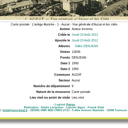
Carte postale : L'ariège illustrée - 1 - Auzat - Vue générale d'Auzat et les cités
Auteur
Auteur inconnu
Créée le
Jeudi 23 Août 2012
Ajoutée le
Jeudi 23 Août 2012
Albums
Gilles DENJEAN
Visites
12839
Fonds
DENJEAN
Date 1
1900
Date 2
1950
Commune
AUZAT
Secteur
Auzat
Numéro de département
9
Nature de la ressource
Carte postale
Lieu visé ou point de visée
Lieu visé
- Logiciel
Piwigo
Réalisation : Emilie Lerigoleur - Laurent Jégou - Franck Vidal
t:
fvidal@univ-tlse2.fr
- GEODE UMR 5602 CNRS UT2J - 5 allée Antonio Machado - 31058 Toulouse 