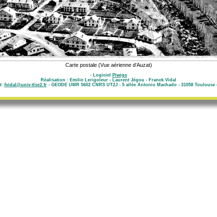
Carte postale (Vue aérienne d'Auzat)
- Logiciel
Piwigo
Réalisation : Emilie Lerigoleur - Laurent Jégou - Franck Vidal
t:
fvidal@univ-tlse2.fr
- GEODE UMR 5602 CNRS UT2J - 5 allée Antonio Machado - 31058 Toulouse 