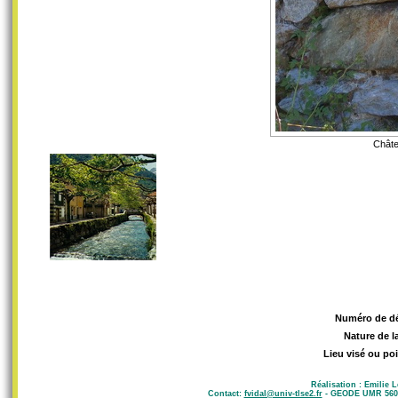
Châte
Numéro de d
Nature de l
Lieu visé ou poi
Réalisation : Emilie 
Contact:
fvidal@univ-tlse2.fr
- GEODE UMR 5602 