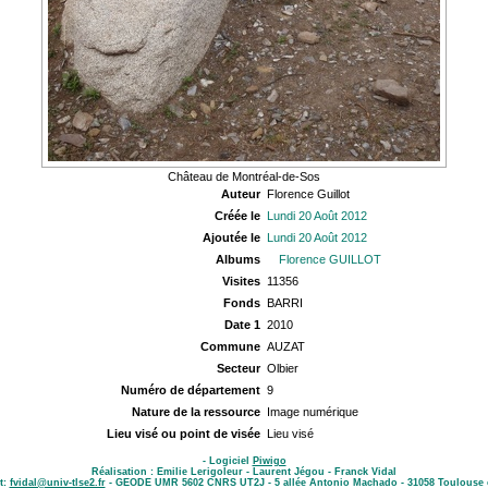
Château de Montréal-de-Sos
Auteur
Florence Guillot
Créée le
Lundi 20 Août 2012
Ajoutée le
Lundi 20 Août 2012
Albums
Florence GUILLOT
Visites
11356
Fonds
BARRI
Date 1
2010
Commune
AUZAT
Secteur
Olbier
Numéro de département
9
Nature de la ressource
Image numérique
Lieu visé ou point de visée
Lieu visé
- Logiciel
Piwigo
Réalisation : Emilie Lerigoleur - Laurent Jégou - Franck Vidal
t:
fvidal@univ-tlse2.fr
- GEODE UMR 5602 CNRS UT2J - 5 allée Antonio Machado - 31058 Toulouse 